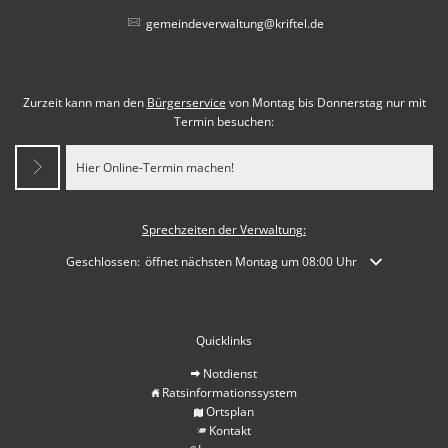
gemeindeverwaltung@kriftel.de
Zurzeit kann man den
Bürgerservice
von Montag bis Donnerstag nur mit
Termin besuchen:
Hier Online-Termin machen!
Sprechzeiten der Verwaltung:
Klicken, um weitere Öffnungs- oder Schließzeiten auszublenden
Geschlossen:
öffnet nächsten Montag um 08:00 Uhr
Quicklinks
Notdienst
Ratsinformationssystem
Ortsplan
Kontakt