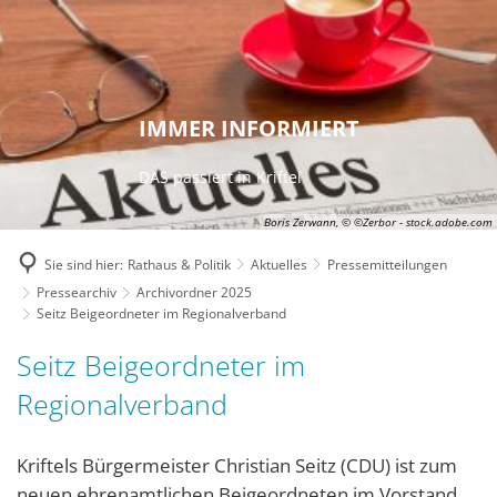
IMMER INFORMIERT
DAS passiert in Kriftel
Boris Zerwann, © ©Zerbor - stock.adobe.com
Sie sind hier:
Rathaus & Politik
Aktuelles
Pressemitteilungen
Pressearchiv
Archivordner 2025
Seitz Beigeordneter im Regionalverband
Seitz Beigeordneter im
Regionalverband
Kriftels Bürgermeister Christian Seitz (CDU) ist zum
neuen ehrenamtlichen Beigeordneten im Vorstand