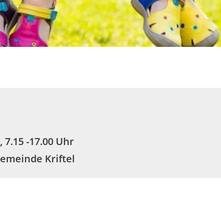
stgärtchen
Kita St. Vitus
Kita St. Elisabeth
Kita Vog
 7.15 -17.00 Uhr
emeinde Kriftel