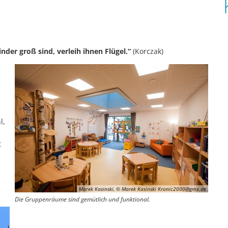
nder groß sind, verleih ihnen Flügel.“
(Korczak)
l,
t
Marek Kasinski, © Marek Kasinski Kronic2000@gmx.de
Die Gruppenräume sind gemütlich und funktional.