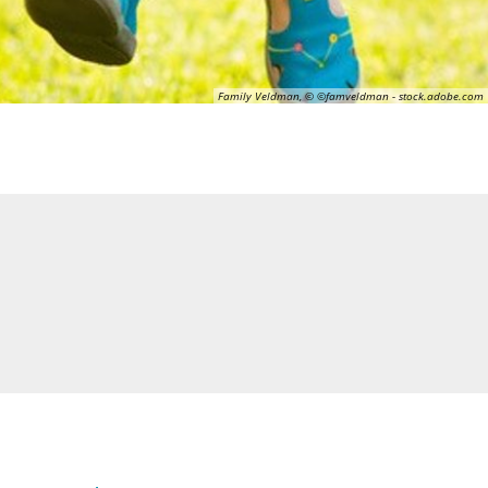
Family Veldman, © ©famveldman - stock.adobe.com
elnest
Montessori-Kinderhaus