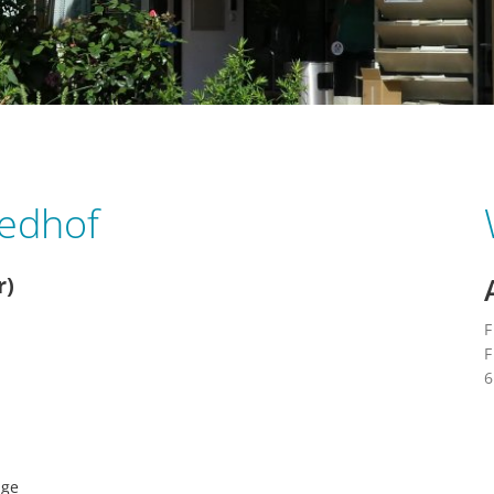
ren für die Grabnutzung
iedhof
r)
F
F
age