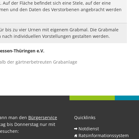
Auf der Fläche befindet sich eine Stele, auf der eine
Namen und den Daten des Verstorbenen angebracht werden
 für bis zu vier Urnen mit eigenem Grabmal. Die Grabmale
 nach individuellen Vorstellungen gestalten werden.
essen-Thüringen e.V.
alb der gärtnerbetreuten Grabanlage
kann man den
Bürgerservice
Quicklinks
ag bis Donnerstag nur mit
Notdienst
esuchen:
Ratsinformationssystem