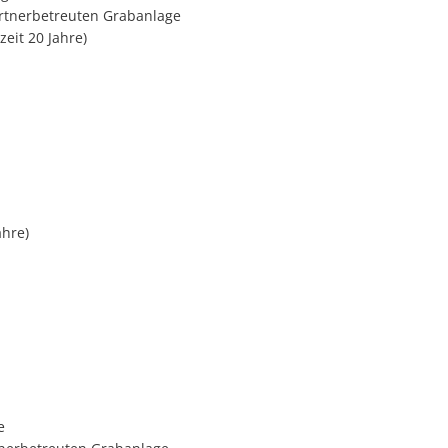
rtnerbetreuten Grabanlage
eit 20 Jahre)
ahre)
e