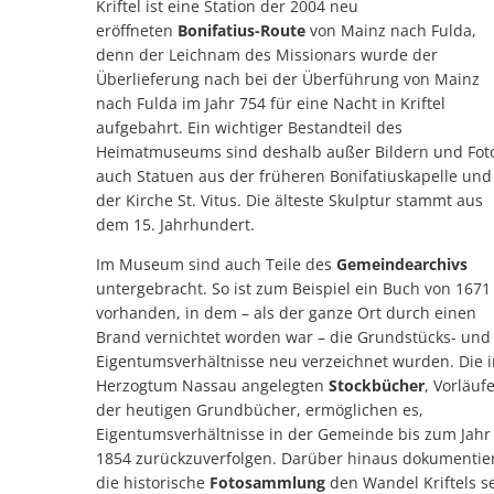
Kriftel ist eine Station der 2004 neu
eröffneten
Bonifatius-Route
von Mainz nach Fulda,
denn der Leichnam des Missionars wurde der
Überlieferung nach bei der Überführung von Mainz
nach Fulda im Jahr 754 für eine Nacht in Kriftel
aufgebahrt. Ein wichtiger Bestandteil des
Heimatmuseums sind deshalb außer Bildern und Fot
auch Statuen aus der früheren Bonifatiuskapelle und
der Kirche St. Vitus. Die älteste Skulptur stammt aus
dem 15. Jahrhundert.
Im Museum sind auch Teile des
Gemeindearchivs
untergebracht. So ist zum Beispiel ein Buch von 1671
vorhanden, in dem – als der ganze Ort durch einen
Brand vernichtet worden war – die Grundstücks- und
Eigentumsverhältnisse neu verzeichnet wurden. Die 
Herzogtum Nassau angelegten
Stockbücher
, Vorläuf
der heutigen Grundbücher, ermöglichen es,
Eigentumsverhältnisse in der Gemeinde bis zum Jahr
1854 zurückzuverfolgen. Darüber hinaus dokumentie
die historische
Fotosammlung
den Wandel Kriftels se