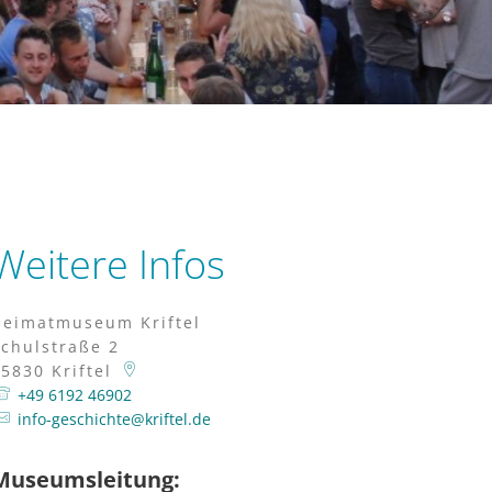
es Kriftel
Heimatmuseum
Weitere Infos
Heimatmuseum Kriftel
Schulstraße 2
65830
Kriftel
+49 6192 46902
info-geschichte@kriftel.de
Museumsleitung: