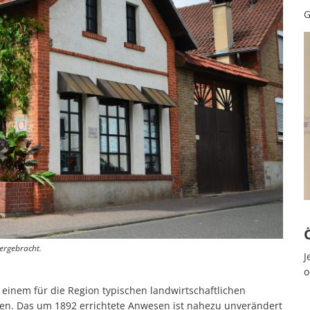
G
tergebracht.
J
o
, einem für die Region typischen landwirtschaftlichen
n. Das um 1892 errichtete Anwesen ist nahezu unverändert