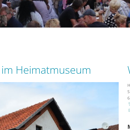
anstaltungskalender
Kulturforum und Musik
Barrierefrei
ulmuseum
Gemeindebücherei
Krifteler Feste
n im Heimatmuseum