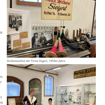
os
Strickmaschine der Firma Siegert, 1950er Jahre.
im
er
rt
it