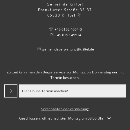
Gemeinde Kriftel
Frankfurter Straße 33-37
65830
Kriftel
+49 6192 4004-0
+49 6192 45514
gemeindeverwaltung@kriftel.de
Zurzeit kann man den
Bürgerservice
von Montag bis Donnerstag nur mit
Termin besuchen:
Hier Online-Termin machen!
Sprechzeiten der Verwaltung:
Klicken, um weitere Öffnungs- oder Schließzeiten auszublenden
Geschlossen:
öffnet nächsten Montag um 08:00 Uhr