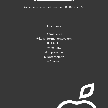
Klicken, um weitere Öffnungs- oder Schließzeiten auszublende
Geschlossen:
öffnet heute um 08:00 Uhr
Quicklinks
Notdienst
Ratsinformationssystem
Ortsplan
Kontakt
Impressum
Datenschutz
Sitemap