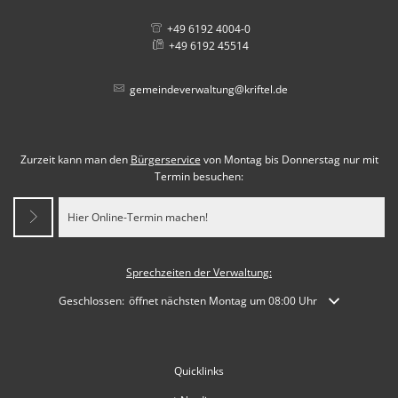
+49 6192 4004-0
+49 6192 45514
gemeindeverwaltung@kriftel.de
Zurzeit kann man den
Bürgerservice
von Montag bis Donnerstag nur mit
Termin besuchen:
Hier Online-Termin machen!
Sprechzeiten der Verwaltung:
Klicken, um weitere Öffnungs- oder Schließzeiten auszublenden
Geschlossen:
öffnet nächsten Montag um 08:00 Uhr
Quicklinks