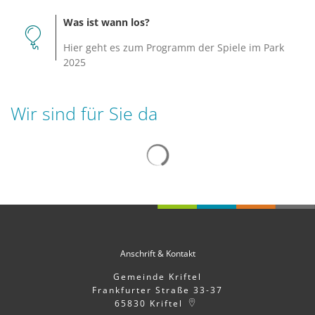
Was ist wann los?
Hier geht es zum Programm der Spiele im Park
2025
Wir sind für Sie da
Suchergebnisse werden gelad
Anschrift & Kontakt
Gemeinde Kriftel
Frankfurter Straße 33-37
65830
Kriftel