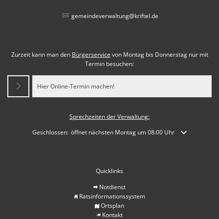
gemeindeverwaltung@kriftel.de
Zurzeit kann man den
Bürgerservice
von Montag bis Donnerstag nur mit
Termin besuchen:
Hier Online-Termin machen!
Sprechzeiten der Verwaltung:
Klicken, um weitere Öffnungs- oder Schließzeiten auszublenden
Geschlossen:
öffnet nächsten Montag um 08:00 Uhr
Quicklinks
Notdienst
Ratsinformationssystem
Ortsplan
Kontakt