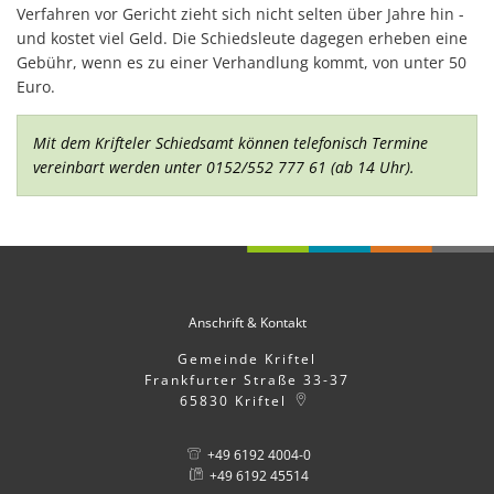
Verfahren vor Gericht zieht sich nicht selten über Jahre hin -
und kostet viel Geld. Die Schiedsleute dagegen erheben eine
Gebühr, wenn es zu einer Verhandlung kommt, von unter 50
Euro.
Mit dem Krifteler Schiedsamt können telefonisch Termine
vereinbart werden unter 0152/552 777 61 (ab 14 Uhr).
Anschrift & Kontakt
Gemeinde Kriftel
Frankfurter Straße 33-37
65830
Kriftel
+49 6192 4004-0
+49 6192 45514