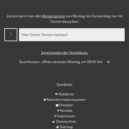
Zurzeit kann man den
Bürgerservice
von Montag bis Donnerstag nur mit
Termin besuchen:
Hier Online-Termin machen!
Sprechzeiten der Verwaltung:
Klicken, um weitere Öffnungs- oder Schließzeiten auszublenden
Geschlossen:
öffnet nächsten Montag um 08:00 Uhr
Quicklinks
Notdienst
Ratsinformationssystem
Ortsplan
Kontakt
Impressum
Datenschutz
Sitemap