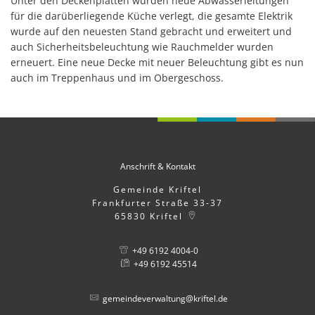
Unter den Deckenplatten wurden neue Abwasserleitungen
für die darüberliegende Küche verlegt, die gesamte Elektrik
wurde auf den neuesten Stand gebracht und erweitert und
auch Sicherheitsbeleuchtung wie Rauchmelder wurden
erneuert. Eine neue Decke mit neuer Beleuchtung gibt es nun
auch im Treppenhaus und im Obergeschoss.
Anschrift & Kontakt
Gemeinde Kriftel
Frankfurter Straße 33-37
65830
Kriftel
+49 6192 4004-0
+49 6192 45514
gemeindeverwaltung@kriftel.de