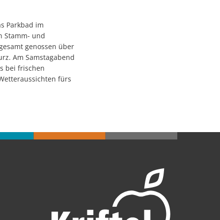
as Parkbad im
en Stamm- und
nsgesamt genossen über
 kurz. Am Samstagabend
 bei frischen
etteraussichten fürs