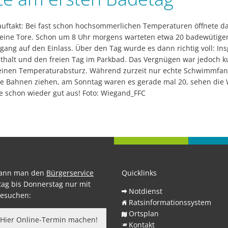
auftakt: Bei fast schon hochsommerlichen Temperaturen öffnete d
 seine Tore. Schon um 8 Uhr morgens warteten etwa 20 badewütig
gang auf den Einlass. Über den Tag wurde es dann richtig voll: I
nthalt und den freien Tag im Parkbad. Das Vergnügen war jedoch
r einen Temperaturabsturz. Während zurzeit nur echte Schwimmfans
 Bahnen ziehen, am Sonntag waren es gerade mal 20, sehen die W
chon wieder gut aus! Foto: Wiegand_FFC
kann man den
Bürgerservice
Quicklinks
ag bis Donnerstag nur mit
Notdienst
esuchen:
Ratsinformationssystem
Ortsplan
Hier Online-Termin machen!
Kontakt