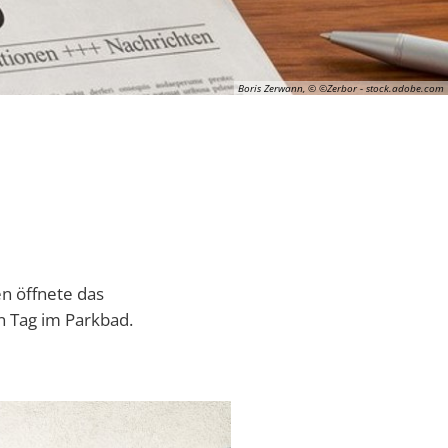
Boris Zerwann, © ©Zerbor - stock.adobe.com
n öffnete das
n Tag im Parkbad.