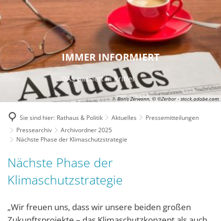
IMMER INFORMIERT
DAS passiert in Kriftel
Boris Zerwann, © ©Zerbor - stock.adobe.com
Sie sind hier:
Rathaus & Politik
Aktuelles
Pressemitteilungen
Pressearchiv
Archivordner 2025
Nächste Phase der Klimaschutzstrategie
Nächste Phase der
Klimaschutzstrategie
„Wir freuen uns, dass wir unsere beiden großen
Zukunftsprojekte – das Klimaschutzkonzept als auch