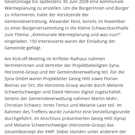
Gesetzeslage bis spätestens 30. Juni 2028 eine kommunale
Wärmeplanung zu erstellen. Um die Bürgerinnen und Bürger
zu informieren, hatte der Vorsitzende der
Gemeindevertretung, Alexander Feist, bereits im November
zu einer Bürgerversammlung in die Kleine Schwarzbachhalle
zum Thema: „Kommunale Wärmeplanung und was nun?“
eingeladen. 150 Interessierte waren der Einladung der
Gemeinde gefolgt.
Am Kick-off-Meeting im Krifteler Rathaus nahmen
Vertreterinnen und Vertreter der Projektbeteiligten Syna,
Horizonte-Group und der Gemeindeverwaltung teil. Für die
Syna GmbH waren Projektleiter Georg Hiltl sowie Florian
Bienias vor Ort, die Horizonte-Group wurde durch Melanie
Schwertschweiger und David Hennes digital zugeschaltet.
Seitens der Gemeindeverwaltung nahmen Martin Mohr,
Christian Schwarz, Innes Tertus und Melanie Laier teil. Im
Rahmen des Treffens wurde zunächst eine Vorstellungsrunde
durchgeführt. Im Anschluss präsentierten Georg Hiltl (Syna)
und Melanie Schwertschweiger (Horizonte-Group) das
Gesamtkonzept der KWP. Dabei standen unter anderem der