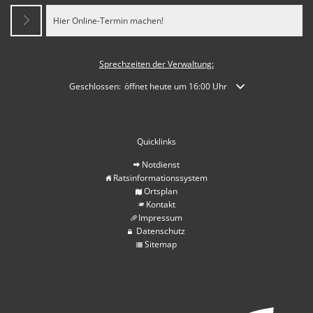
Hier Online-Termin machen!
Sprechzeiten der Verwaltung:
Klicken, um weitere Öffnungs- oder Schließzeiten auszublende
Geschlossen:
öffnet heute um 16:00 Uhr
Quicklinks
Notdienst
Ratsinformationssystem
Ortsplan
Kontakt
Impressum
Datenschutz
Sitemap