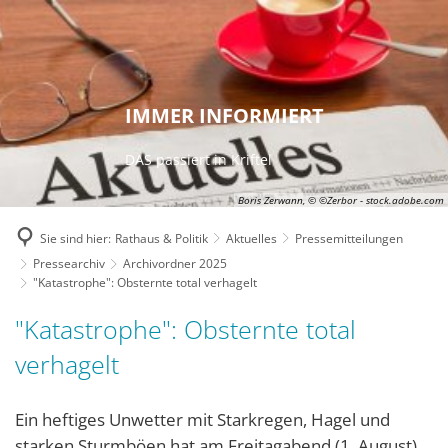
IMMER INFORMIERT
DAS passiert in Kriftel
Boris Zerwann, © ©Zerbor - stock.adobe.com
Sie sind hier:
Rathaus & Politik
Aktuelles
Pressemitteilungen
Pressearchiv
Archivordner 2025
"Katastrophe": Obsternte total verhagelt
"Katastrophe": Obsternte total
verhagelt
Ein heftiges Unwetter mit Starkregen, Hagel und
starken Sturmböen hat am Freitagabend (1. August)