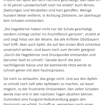
in 50 Jahren Landwirtschaft noch nie erlebt!“ Auch Birnen,
Zwetschgen und Mirabellen sind hart getroffen. Wenige
hundert Meter entfernt, in Richtung Zeilsheim, sei überhaupt
kein Schaden entstanden.
„Die Hagelkörner haben nicht nur die Schale geschädigt,
sondern richtige Löcher ins Fruchtfleisch gerissen“, erzählt er
und zeigt Fotos von der Misere, die alle Krifteler Obstbauern
hart trifft. Aber auch Äpfel, die auf den ersten Blick scheinbar
unversehrt wirken, sind kaum noch zum Verzehr geeignet:
„Durch die Hagelkörner sind Druckpunkte entstanden und
darunter fault es schnell.“ Gerade durch die jetzt
nachfolgende Nässe und die kommende Hitze werde es
schnell gehen mit dem Fäulnisprozess.
Sie noch zu verkaufen, das ginge nicht. Und aus den Äpfeln
so schnell noch Saft oder Apfelwein zu machen, sei kaum
möglich, so der frustrierte Ortslandwirt. Den vollen Schaden
werde man erst in den nächsten Tagen absehen können.
Zumindest eine Fungizid-Notbehandlung gegen den
Fäulnispilz sei erfolgt. So hofft er, wenigstens noch einen