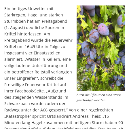
Ein heftiges Unwetter mit
Starkregen, Hagel und starken
Sturmböen hat am Freitagabend
(1. August) deutliche Spuren in
Kriftel hinterlassen. Am
Freitagabend wurde die Feuerwehr
Kriftel um 16:49 Uhr in Folge zu
insgesamt vier Einsatzstellen
alarmiert. „Wasser in Kellern, eine
vollgelaufene Unterführung und
ein betroffener Reitstall verlangten
unser Eingreifen“, schreibt die
Freiwillige Feuerwehr Kriftel auf
ihrer Facebook-Seite. „Aufgrund
Auch die Pflaumen sind stark
des steigenden Wasserstands im
geschädigt worden.
Schwarzbach wurde zudem der
Radweg unter der A66 gesperrt.“ Von einer regelrechten
„Katastrophe“ spricht Ortslandwirt Andreas Theis: „15
Minuten lang Hagel zusammen mit heftigem Sturm haben 90
Prozent der Äpfel auf dem Hochfeld geschädigt. Das habe ich