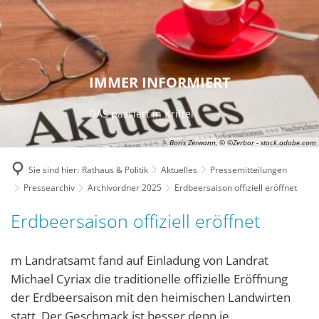
IMMER INFORMIERT
DAS passiert in Kriftel
Boris Zerwann, © ©Zerbor - stock.adobe.com
Sie sind hier:
Rathaus & Politik
Aktuelles
Pressemitteilungen
Pressearchiv
Archivordner 2025
Erdbeersaison offiziell eröffnet
Erdbeersaison offiziell eröffnet
m Landratsamt fand auf Einladung von Landrat
Michael Cyriax die traditionelle offizielle Eröffnung
der Erdbeersaison mit den heimischen Landwirten
statt. Der Geschmack ist besser denn je.