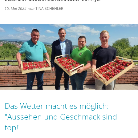
15. Mai 2025
von
TINA SCHEHLER
Das Wetter macht es möglich:
"Aussehen und Geschmack sind
top!"