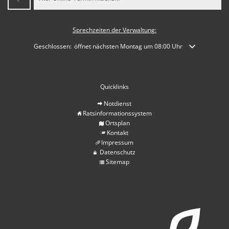
Sprechzeiten der Verwaltung:
Klicken, um weitere Öffnungs- oder Schließzeiten auszublenden
Geschlossen:
öffnet nächsten Montag um 08:00 Uhr
Quicklinks
Notdienst
Ratsinformationssystem
Ortsplan
Kontakt
Impressum
Datenschutz
Sitemap