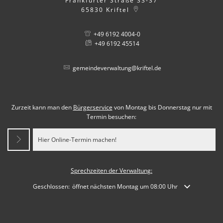
Frankfurter Straße 33-37
65830
Kriftel
+49 6192 4004-0
+49 6192 45514
gemeindeverwaltung@kriftel.de
Zurzeit kann man den
Bürgerservice
von Montag bis Donnerstag nur mit
Termin besuchen:
Hier Online-Termin machen!
Sprechzeiten der Verwaltung:
Klicken, um weitere Öffnungs- oder Schließzeiten auszublenden
Geschlossen:
öffnet nächsten Montag um 08:00 Uhr