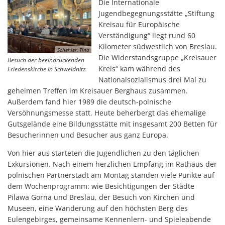
Die Internationale
Jugendbegegnungsstätte „Stiftung
Kreisau für Europäische
Verständigung“ liegt rund 60
Kilometer südwestlich von Breslau.
Schehler, Tina
Die Widerstandsgruppe „Kreisauer
Besuch der beeindruckenden
Kreis“ kam während des
Friedenskirche in Schweidnitz.
Nationalsozialismus drei Mal zu
geheimen Treffen im Kreisauer Berghaus zusammen.
Außerdem fand hier 1989 die deutsch-polnische
Versöhnungsmesse statt. Heute beherbergt das ehemalige
Gutsgelände eine Bildungsstätte mit insgesamt 200 Betten für
Besucherinnen und Besucher aus ganz Europa.
Von hier aus starteten die Jugendlichen zu den täglichen
Exkursionen. Nach einem herzlichen Empfang im Rathaus der
polnischen Partnerstadt am Montag standen viele Punkte auf
dem Wochenprogramm: wie Besichtigungen der Städte
Pilawa Gorna und Breslau, der Besuch von Kirchen und
Museen, eine Wanderung auf den höchsten Berg des
Eulengebirges, gemeinsame Kennenlern- und Spieleabende