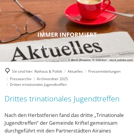
IMMER INFORMIERT
DAS passiert in Kriftel
Boris Zerwann, © ©Zerbor - stock.adobe.com
Sie sind hier:
Rathaus & Politik
Aktuelles
Pressemitteilungen
Pressearchiv
Archivordner 2025
Drittes trinationales Jugendtreffen
Drittes trinationales Jugendtreffen
Nach den Herbstferien fand das dritte „Trinationale
Jugendtreffen“ der Gemeinde Kriftel gemeinsam
durchgeführt mit den Partnerstädten Airaines