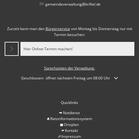
gemeindeverwaltung@kriftel.de
Zurzeit kann man den
Bürgerservice
von Montag bis Donnerstag nur mit
Termin besuchen:
Hier Online-Termin machen!
Sprechzeiten der Verwaltung:
Klicken, um weitere Öffnungs- oder Schließzeiten auszublenden
Geschlossen:
öffnet nächsten Freitag um 08:00 Uhr
Quicklinks
Notdienst
Ratsinformationssystem
Ortsplan
Kontakt
Impressum