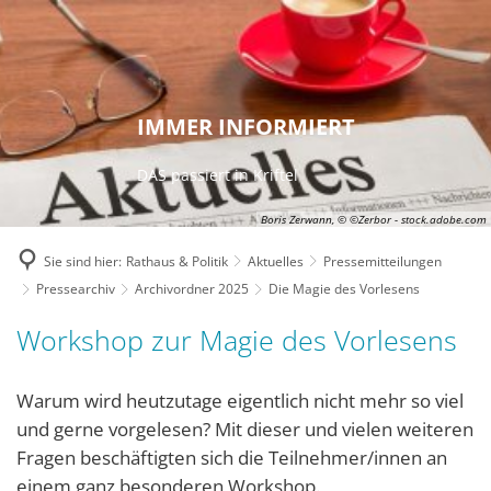
IMMER INFORMIERT
DAS passiert in Kriftel
Boris Zerwann, © ©Zerbor - stock.adobe.com
Sie sind hier:
Rathaus & Politik
Aktuelles
Pressemitteilungen
Pressearchiv
Archivordner 2025
Die Magie des Vorlesens
Workshop zur Magie des Vorlesens
Warum wird heutzutage eigentlich nicht mehr so viel
und gerne vorgelesen? Mit dieser und vielen weiteren
Fragen beschäftigten sich die Teilnehmer/innen an
einem ganz besonderen Workshop.