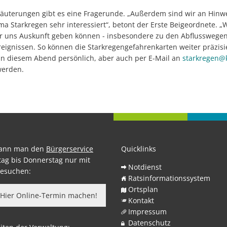
läuterungen gibt es eine Fragerunde. „Außerdem sind wir an Hinw
Starkregen sehr interessiert“, betont der Erste Beigeordnete. „W
r uns Auskunft geben können - insbesondere zu den Abflusswege
eignissen. So können die Starkregengefahrenkarten weiter präzisi
n diesem Abend persönlich, aber auch per E-Mail an
starkregen@k
werden.
kann man den
Bürgerservice
Quicklinks
ag bis Donnerstag nur mit
Notdienst
esuchen:
Ratsinformationssystem
Ortsplan
Hier Online-Termin machen!
Kontakt
Impressum
Datenschutz