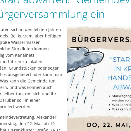
Bürgerversammlung ein
ufen sich in den letzten Jahren
els. Bei kurzem, aber heftigen
 große Wassermassen
Solche Sturzfluten können
dig vom Kanalnetz
d führen zu lokalen
ßen, Grundstücken oder sogar
lflos ausgeliefert oder kann man
 Was kann die Gemeinde tun,
dern, und was können auch
 selber tun, um sich und ihr
arüber soll in einer
ormiert werden.
meindevertretung, Alexander
nnerstag, den 22. Mai, ab 19
haus (Frankfurter Straße 33-37)