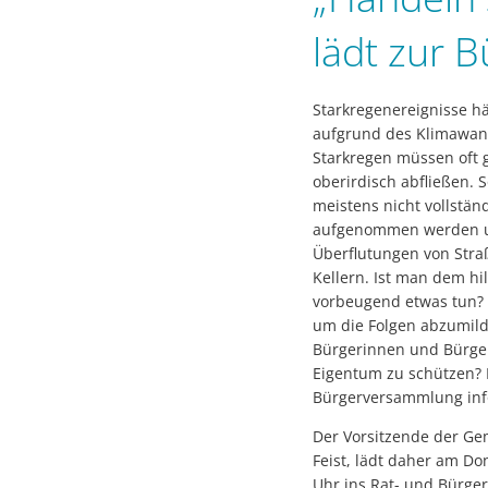
lädt zur 
Starkregenereignisse hä
aufgrund des Klimawand
Starkregen müssen oft
oberirdisch abfließen. 
meistens nicht vollstän
aufgenommen werden un
Überflutungen von Stra
Kellern. Ist man dem hi
vorbeugend etwas tun?
um die Folgen abzumil
Bürgerinnen und Bürger
Eigentum zu schützen? D
Bürgerversammlung inf
Der Vorsitzende der Ge
Feist, lädt daher am Do
Uhr ins Rat- und Bürger