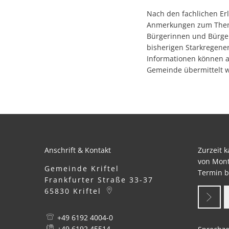
Nach den fachlichen Er
Anmerkungen zum Thema 
Bürgerinnen und Bürge
bisherigen Starkregener
Informationen können a
Gemeinde übermittelt 
Anschrift & Kontakt
Zurzeit 
von Mont
Gemeinde Kriftel
Termin b
Frankfurter Straße 33-37
65830
Kriftel
+49 6192 4004-0
+49 6192 45514