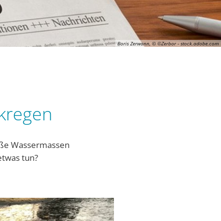
Boris Zerwann, © ©Zerbor - stock.adobe.com
kregen
roße Wassermassen
 etwas tun?