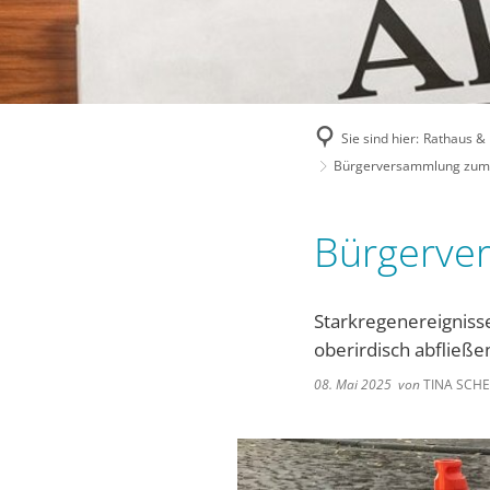
Sie sind hier:
Rathaus & P
Bürgerversammlung zum
Bürgerve
Starkregenereigniss
oberirdisch abfließe
08. Mai 2025
von
TINA SCH