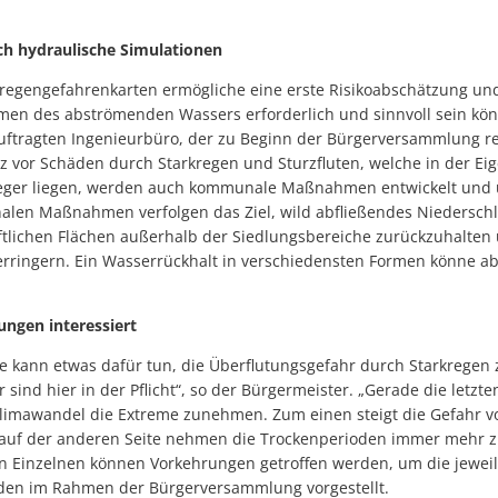
ch hydraulische Simulationen
rkregengefahrenkarten ermögliche eine erste Risikoabschätzung un
n des abströmenden Wassers erforderlich und sinnvoll sein könn
ftragten Ingenieurbüro, der zu Beginn der Bürgerversammlung re
or Schäden durch Starkregen und Sturzfluten, welche in der Ei
ieger liegen, werden auch kommunale Maßnahmen entwickelt und 
len Maßnahmen verfolgen das Ziel, wild abfließendes Niedersch
ftlichen Flächen außerhalb der Siedlungsbereiche zurückzuhalten 
erringern. Ein Wasserrückhalt in verschiedensten Formen könne ab
ungen interessiert
e kann etwas dafür tun, die Überflutungsgefahr durch Starkregen 
sind hier in der Pflicht“, so der Bürgermeister. „Gerade die let
Klimawandel die Extreme zunehmen. Zum einen steigt die Gefahr v
 auf der anderen Seite nehmen die Trockenperioden immer mehr zu
Einzelnen können Vorkehrungen getroffen werden, um die jeweili
den im Rahmen der Bürgerversammlung vorgestellt.