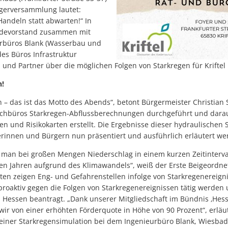
gerversammlung lautet:
 Handeln statt abwarten!“ In
ndevorstand zusammen mit
urbüros Blank (Wasserbau und
es Büros Infrastruktur
nd Partner über die möglichen Folgen von Starkregen für Kriftel 
n!
 – das ist das Motto des Abends“, betont Bürgermeister Christian S
chbüros Starkregen-Abflussberechnungen durchgeführt und dara
n und Risikokarten erstellt. Die Ergebnisse dieser hydraulischen
erinnen und Bürgern nun präsentiert und ausführlich erläutert we
 man bei großen Mengen Niederschlag in einem kurzen Zeitinterval
ten Jahren aufgrund des Klimawandels“, weiß der Erste Beigeordne
en zeigen Eng- und Gefahrenstellen infolge von Starkregenereigni
proaktiv gegen die Folgen von Starkregenereignissen tätig werden
Hessen beantragt. „Dank unserer Mitgliedschaft im Bündnis ‚Hesse
ir von einer erhöhten Förderquote in Höhe von 90 Prozent“, erläut
g einer Starkregensimulation bei dem Ingenieurbüro Blank, Wiesba