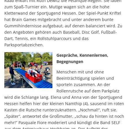
Raab erklärt mit Ruth Dewitz die Pétanque-Regeln. Sie laden
zum Spaß-Turnier ein. Mutige wagen sich an die hohe
Kletterwand der Sportjugend Hessen. Der Spiel-Punkt Kriftel
hat Brain Games mitgebracht und unter anderem bunte
Gummihindernisse aufgebaut, auf denen balanciert wird. Zu
den Angeboten gehören auch Baseball, Disc Golf, Fußball-
Dart, Tennis, ein Rollstuhlparcours und das
Parksportabzeichen.
Gespräche, Kennenlernen,
Begegnungen
Menschen mit und ohne
Beeinträchtigung spielen und
sporteln zusammen. An der
Rollenrutsche auf dem Parkplatz
wird die Schlange lang. Elena und Anna von der Sportjugend
Hessen helfen hier der kleinen Namthip (4), sausend im roten
Kasten die Rutsche runterzuknattern. „Nochmal!“, ruft sie.
„Später“, antwortet die Großmutter, „schau da hinten ist noch
mehr!“ Pasquale Fiore moderiert und kündigt die Band SELF
aus dem Antoniushaus Hochheim an. Der Auftritt der