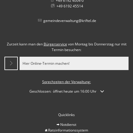
+49 6192 4004-0
+49 6192 45514
gemeindeverwaltung@kriftel.de
Zurzeit kann man den
Bürgerservice
von Montag bis Donnerstag nur mit
Termin besuchen:
Hier Online-Termin machen!
Sprechzeiten der Verwaltung:
Klicken, um weitere Öffnungs- oder Schließzeiten auszublende
Geschlossen:
öffnet heute um 16:00 Uhr
Quicklinks
Notdienst
Ratsinformationssystem