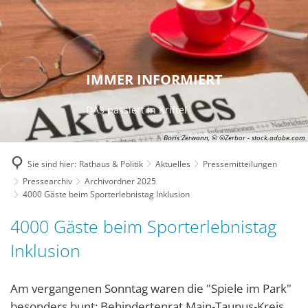
IMMER INFORMIERT
DAS passiert in Kriftel
Boris Zerwann, © ©Zerbor - stock.adobe.com
Sie sind hier:
Rathaus & Politik
Aktuelles
Pressemitteilungen
Pressearchiv
Archivordner 2025
4000 Gäste beim Sporterlebnistag Inklusion
4000 Gäste beim Sporterlebnistag
Inklusion
Am vergangenen Sonntag waren die "Spiele im Park"
besonders bunt: Behindertenrat Main-Taunus-Kreis,