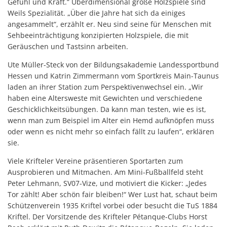
Gefühl und Kraft.“ Überdimensional große Holzspiele sind
Weils Spezialität. „Über die Jahre hat sich da einiges
angesammelt“, erzählt er. Neu sind seine für Menschen mit
Sehbeeinträchtigung konzipierten Holzspiele, die mit
Geräuschen und Tastsinn arbeiten.
Ute Müller-Steck von der Bildungsakademie Landessportbund
Hessen und Katrin Zimmermann vom Sportkreis Main-Taunus
laden an ihrer Station zum Perspektivenwechsel ein. „Wir
haben eine Altersweste mit Gewichten und verschiedene
Geschicklichkeitsübungen. Da kann man testen, wie es ist,
wenn man zum Beispiel im Alter ein Hemd aufknöpfen muss
oder wenn es nicht mehr so einfach fällt zu laufen“, erklären
sie.
Viele Krifteler Vereine präsentieren Sportarten zum
Ausprobieren und Mitmachen. Am Mini-Fußballfeld steht
Peter Lehmann, SV07-Vize, und motiviert die Kicker: „Jedes
Tor zählt! Aber schön fair bleiben!“ Wer Lust hat, schaut beim
Schützenverein 1935 Kriftel vorbei oder besucht die TuS 1884
Kriftel. Der Vorsitzende des Krifteler Pétanque-Clubs Horst