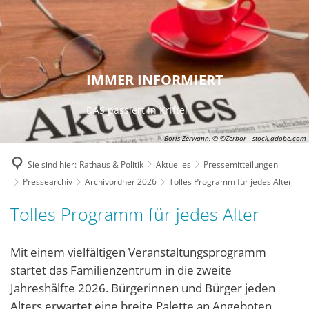
IMMER INFORMIERT
DAS passiert in Kriftel
Boris Zerwann, © ©Zerbor - stock.adobe.com
Sie sind hier:
Rathaus & Politik
Aktuelles
Pressemitteilungen
Pressearchiv
Archivordner 2026
Tolles Programm für jedes Alter
Tolles Programm für jedes Alter
Mit einem vielfältigen Veranstaltungsprogramm
startet das Familienzentrum in die zweite
Jahreshälfte 2026. Bürgerinnen und Bürger jeden
Alters erwartet eine breite Palette an Angeboten.