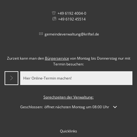
+49 6192 4004-0
+49 6192 45514
gemeindeverwaltung@kriftel.de
Zurzeit kann man den
Bürgerservice
von Montag bis Donnerstag nur mit
Termin besuchen:
Hier Online-Termin machen!
Sprechzeiten der Verwaltung:
Klicken, um weitere Öffnungs- oder Schließzeiten auszublenden
Geschlossen:
öffnet nächsten Montag um 08:00 Uhr
Quicklinks