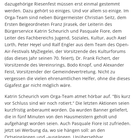
dazugehörige Riesenfest müssen erst einmal gestemmt
werden. Dazu gehört so einiges. Und vor allem so einige. Im
Orga-Team sind neben Bürgermeister Christian Seitz, dem
Ersten Beigeordneten Franz Jirasek, der Leiterin des
Bürgerservice Katrin Scheurich und Pasquale Fiore, dem
Leiter des Fachbereichs Jugend, Soziales, Kultur, auch Axel
Lorth, Peter Heyel und Ralf Engler aus dem Team des Open-
Air-Festivals MyZiegelei, der Vorsitzende des Kulturforums
(das dieses Jahr seinen 70. feiert), Dr. Frank Fichert, der
Vorsitzende des Vereinsrings, Bodo Knopf, und Alexander
Feist, Vorsitzender der Gemeindevertretung. Nicht zu
vergessen die vielen ehrenamtlichen Helfer, ohne die dieses
Gigafest gar nicht möglich wäre.
Katrin Scheurich vom Orga-Team atmet hörbar auf. “Bis kurz
vor Schluss sind wir noch rotiert.“ Die letzten Aktionen seien
kurzfristig anberaumt worden. Da wurden Banner geliefert,
die in fünf Minuten von den Hausmeistern geholt und
aufgehängt worden seien. Auch Pasquale Fiore ist zufrieden.
Jetzt sei Werbung da, wo sie hängen soll: an den
Ortseingängen und -ausgängen. Unübersehbar.