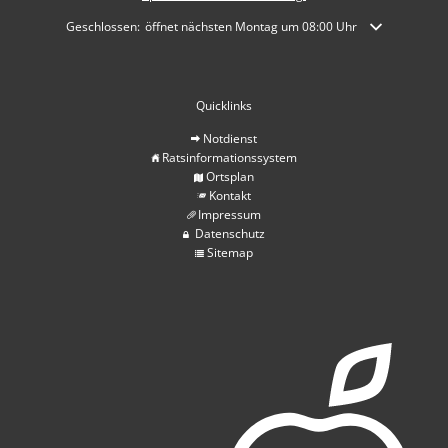
Klicken, um weitere Öffnungs- oder Schließzeiten auszublenden
Geschlossen:
öffnet nächsten Montag um 08:00 Uhr
Quicklinks
Notdienst
Ratsinformationssystem
Ortsplan
Kontakt
Impressum
Datenschutz
Sitemap