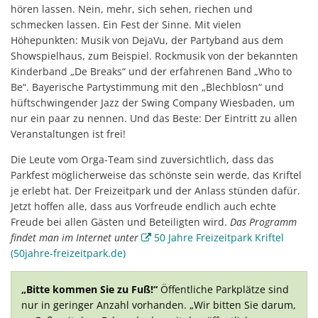
hören lassen. Nein, mehr, sich sehen, riechen und
schmecken lassen. Ein Fest der Sinne. Mit vielen
Höhepunkten: Musik von DejaVu, der Partyband aus dem
Showspielhaus, zum Beispiel. Rockmusik von der bekannten
Kinderband „De Breaks“ und der erfahrenen Band „Who to
Be“. Bayerische Partystimmung mit den „Blechblosn“ und
hüftschwingender Jazz der Swing Company Wiesbaden, um
nur ein paar zu nennen. Und das Beste: Der Eintritt zu allen
Veranstaltungen ist frei!
Die Leute vom Orga-Team sind zuversichtlich, dass das
Parkfest möglicherweise das schönste sein werde, das Kriftel
je erlebt hat. Der Freizeitpark und der Anlass stünden dafür.
Jetzt hoffen alle, dass aus Vorfreude endlich auch echte
Freude bei allen Gästen und Beteiligten wird.
Das Programm
findet man im Internet unter
50 Jahre Freizeitpark Kriftel
(50jahre-freizeitpark.de)
„Bitte kommen Sie zu Fuß!“
Öffentliche Parkplätze sind
nur in geringer Anzahl vorhanden. „Wir bitten Sie darum,