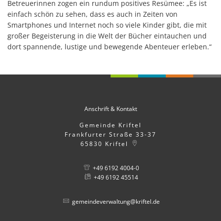
Betreuerinnen zogen ein rundum positives Resümee: „Es ist
einfach schön zu sehen, dass es auch in Zeiten von
Smartphones und Internet noch so viele Kinder gibt, die mit
großer Begeisterung in die Welt der Bücher eintauchen und
dort spannende, lustige und bewegende Abenteuer erleben.“
Anschrift & Kontakt
Gemeinde Kriftel
Frankfurter Straße 33-37
65830
Kriftel
+49 6192 4004-0
+49 6192 45514
gemeindeverwaltung@kriftel.de