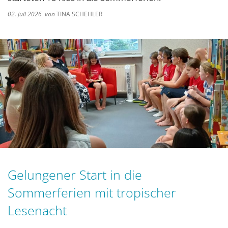
02. Juli 2026
von
TINA SCHEHLER
Gelungener Start in die
Sommerferien mit tropischer
Lesenacht