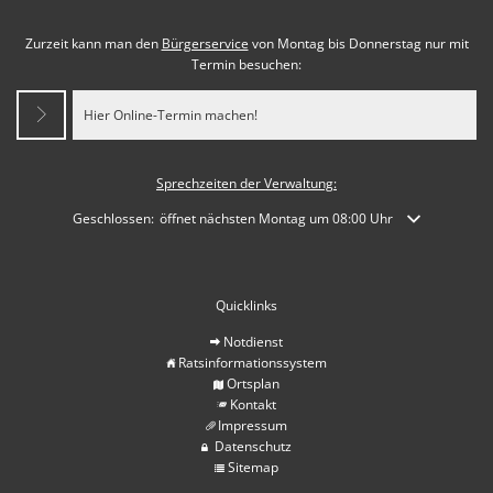
Zurzeit kann man den
Bürgerservice
von Montag bis Donnerstag nur mit
Termin besuchen:
Hier Online-Termin machen!
Sprechzeiten der Verwaltung:
Klicken, um weitere Öffnungs- oder Schließzeiten auszublenden
Geschlossen:
öffnet nächsten Montag um 08:00 Uhr
Quicklinks
Notdienst
Ratsinformationssystem
Ortsplan
Kontakt
Impressum
Datenschutz
Sitemap