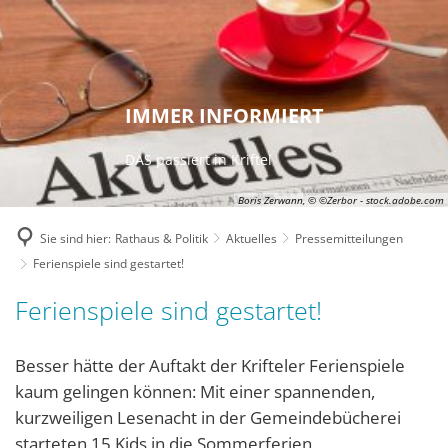
IMMER INFORMIERT
DAS passiert in Kriftel
Boris Zerwann, © ©Zerbor - stock.adobe.com
Sie sind hier:
Rathaus & Politik
Aktuelles
Pressemitteilungen
Ferienspiele sind gestartet!
Ferienspiele sind gestartet!
Besser hätte der Auftakt der Krifteler Ferienspiele
kaum gelingen können: Mit einer spannenden,
kurzweiligen Lesenacht in der Gemeindebücherei
starteten 15 Kids in die Sommerferien.