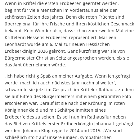
Wenn in Kriftel die ersten Erdbeeren geerntet werden,
beginnt für viele Menschen im Vordertaunus eine der
schönsten Zeiten des Jahres. Denn die roten Früchte sind
überregional für ihre Frische und ihren köstlichen Geschmack
bekannt. Kein Wunder also, dass schon zum zweiten Mal eine
Kriftelerin Hessens Erdbeeren repräsentiert: Marleen
Leonhardt wurde am 6. Mai zur neuen Hessischen
Erdbeerkönigin 2026 gekrönt. Ganz kurzfristig war sie von
Bürgermeister Christian Seitz angesprochen worden, ob sie
das Amt übernehmen würde.
„Ich habe richtig Spaß an meiner Aufgabe. Wenn ich gefragt
werde, mach ich auch nächstes Jahr nochmal weiter“,
schwärmte sie jetzt im Gespräch im Krifteler Rathaus, zu dem
sie auf Bitten des Bürgermeisters mit einem gerahmten Foto
erschienen war. Darauf ist sie nach der Krönung im roten
Königinnenkleid und mit Schärpe inmitten eines
Erdbeerfeldes zu sehen. Es soll nun im Rathausflur neben
das Bild von Kriftels erster Erdbeerkönigin Johanna I. gehängt
werden. Johanna Klug regierte 2014 und 2015. „Wir sind
schließlich stolz auf unsere jungen, sympathischen