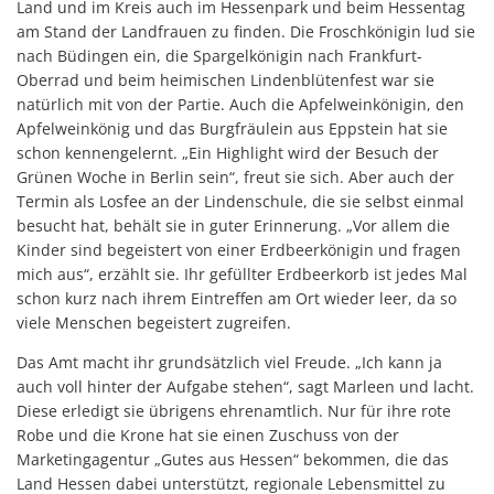
Land und im Kreis auch im Hessenpark und beim Hessentag
am Stand der Landfrauen zu finden. Die Froschkönigin lud sie
nach Büdingen ein, die Spargelkönigin nach Frankfurt-
Oberrad und beim heimischen Lindenblütenfest war sie
natürlich mit von der Partie. Auch die Apfelweinkönigin, den
Apfelweinkönig und das Burgfräulein aus Eppstein hat sie
schon kennengelernt. „Ein Highlight wird der Besuch der
Grünen Woche in Berlin sein“, freut sie sich. Aber auch der
Termin als Losfee an der Lindenschule, die sie selbst einmal
besucht hat, behält sie in guter Erinnerung. „Vor allem die
Kinder sind begeistert von einer Erdbeerkönigin und fragen
mich aus“, erzählt sie. Ihr gefüllter Erdbeerkorb ist jedes Mal
schon kurz nach ihrem Eintreffen am Ort wieder leer, da so
viele Menschen begeistert zugreifen.
Das Amt macht ihr grundsätzlich viel Freude. „Ich kann ja
auch voll hinter der Aufgabe stehen“, sagt Marleen und lacht.
Diese erledigt sie übrigens ehrenamtlich. Nur für ihre rote
Robe und die Krone hat sie einen Zuschuss von der
Marketingagentur „Gutes aus Hessen“ bekommen, die das
Land Hessen dabei unterstützt, regionale Lebensmittel zu