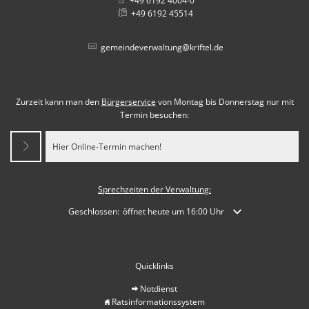
+49 6192 4004-0
+49 6192 45514
gemeindeverwaltung@kriftel.de
Zurzeit kann man den
Bürgerservice
von Montag bis Donnerstag nur mit
Termin besuchen:
Hier Online-Termin machen!
Sprechzeiten der Verwaltung:
Klicken, um weitere Öffnungs- oder Schließzeiten auszublende
Geschlossen:
öffnet heute um 16:00 Uhr
Quicklinks
Notdienst
Ratsinformationssystem