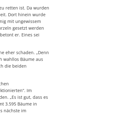
zu retten ist. Da wurden
eit. Dort hinein wurde
enig mit ungewissem
urzeln gesetzt werden
etont er. Eines sei
nne eher schaden. „Denn
ach wahllos Bäume aus
ch die beiden
schen
tionierten“. Im
en. „Es ist gut, dass es
samt 3.595 Bäume in
as nächste im