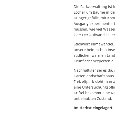
Die Parkverwaltung ist 
Löcher um Bäume in den 
Dünger gefüllt, mit Ko
Ausgang experimentiert
müssen, wie viel Wasse
klar: Der Aufwand sei e
Stichwort Klimawandel.
unsere heimischen Insek
südlichen warmen Länder
Grünflächenexperten ein
Nachhaltiger sei es da
Gartenlandschaftsbaus 
Freizeitpark sieht man a
eine Untersuchungspflich
Kriftel bekommt eine N
unbelaubten Zustand.
Im Herbst eingelagert