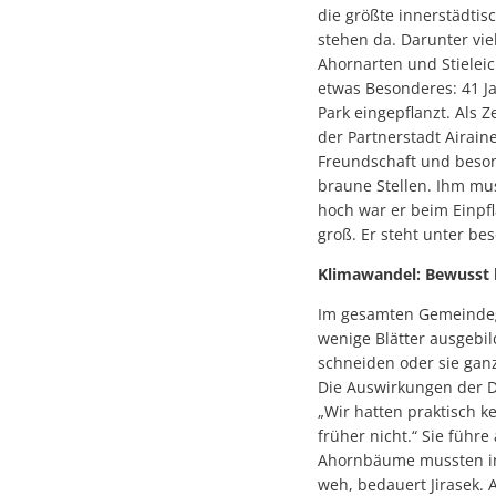
die größte innerstädti
stehen da. Darunter vi
Ahornarten und Stiele
etwas Besonderes: 41 J
Park eingepflanzt. Als 
der Partnerstadt Airain
Freundschaft und besond
braune Stellen. Ihm mu
hoch war er beim Einpfl
groß. Er steht unter b
Klimawandel: Bewusst
Im gesamten Gemeindeg
wenige Blätter ausgebil
schneiden oder sie ganz
Die Auswirkungen der D
„Wir hatten praktisch k
früher nicht.“ Sie führ
Ahornbäume mussten in K
weh, bedauert Jirasek. 