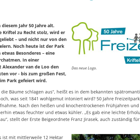
 diesem Jahr 50 Jahre alt.
 Kriftel zu Recht stolz, wird er
geliebt – und nicht nur von den
telern. Noch heute ist der Park
 etwas Besonderes – eine
chatmen. In einer
lt Alexander van de Loo den
Das neue Logo.
kten vor - bis zum großen Fest,
 im Park gefeiert wird.
 die Bäume schlagen aus“, heißt es in dem bekannten spätromanti
h, was seit 1841 wohlgemut intoniert wird? 50 Jahre Freizeitpark K
ufnahme. Nach den heißen und knochentrockenen Frühjahren und
rhin etwas feuchter und etwas kühler. „Es gab eine leichte Erhol
“, stellt der Erste Beigeordnete Franz Jirasek, auch zuständig für 
 ist mit mittlerweile 12 Hektar