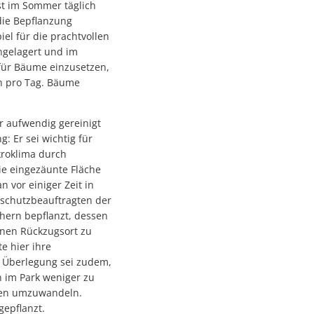
t im Sommer täglich
die Bepflanzung
iel für die prachtvollen
ngelagert und im
 für Bäume einzusetzen,
en pro Tag. Bäume
hr aufwendig gereinigt
: Er sei wichtig für
kroklima durch
e eingezäunte Fläche
 vor einiger Zeit in
schutzbeauftragten der
hern bepflanzt, dessen
inen Rückzugsort zu
e hier ihre
r Überlegung sei zudem,
n im Park weniger zu
en umzuwandeln.
epflanzt.