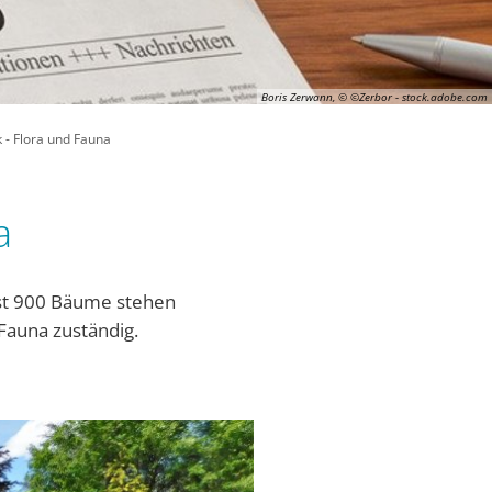
Boris Zerwann, © ©Zerbor - stock.adobe.com
k - Flora und Fauna
a
Fast 900 Bäume stehen
 Fauna zuständig.