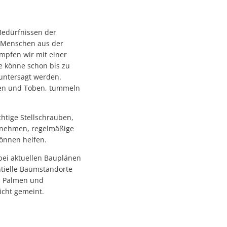
Bedürfnissen der
e Menschen aus der
ämpfen wir mit einer
e könne schon bis zu
 untersagt werden.
elen und Toben, tummeln
htige Stellschrauben,
u nehmen, regelmäßige
önnen helfen.
bei aktuellen Bauplänen
tielle Baumstandorte
en Palmen und
icht gemeint.