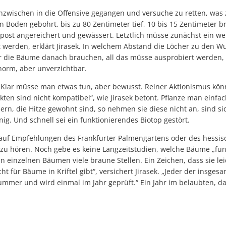
inzwischen in die Offensive gegangen und versuche zu retten, was 
Boden gebohrt, bis zu 80 Zentimeter tief, 10 bis 15 Zentimeter br
mpost angereichert und gewässert. Letztlich müsse zunächst ein w
 werden, erklärt Jirasek. In welchem Abstand die Löcher zu den W
r die Bäume danach brauchen, all das müsse ausprobiert werden, b
norm, aber unverzichtbar.
 Klar müsse man etwas tun, aber bewusst. Reiner Aktionismus kö
ten sind nicht kompatibel“, wie Jirasek betont. Pflanze man einf
n, die Hitze gewohnt sind, so nehmen sie diese nicht an, sind si
ig. Und schnell sei ein funktionierendes Biotop gestört.
, auf Empfehlungen des Frankfurter Palmengartens oder des hessi
zu hören. Noch gebe es keine Langzeitstudien, welche Bäume „funk
n einzelnen Bäumen viele braune Stellen. Ein Zeichen, dass sie leid
t für Bäume in Kriftel gibt“, versichert Jirasek. „Jeder der insge
ummer und wird einmal im Jahr geprüft.“ Ein Jahr im belaubten, d