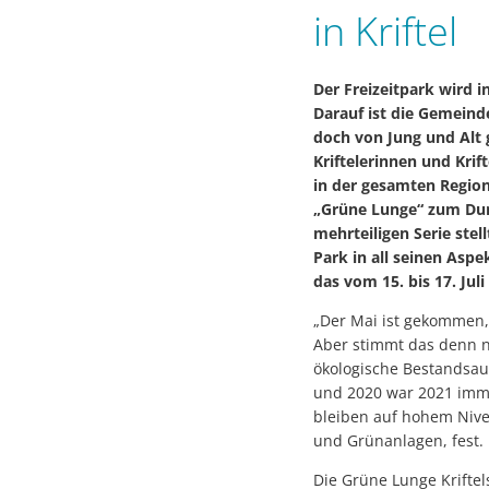
in Kriftel
Der Freizeitpark wird in
Darauf ist die Gemeinde
doch von Jung und Alt 
Kriftelerinnen und Krif
in der gesamten Region
„Grüne Lunge“ zum Dur
mehrteiligen Serie stel
Park in all seinen Aspe
das vom 15. bis 17. Juli
„Der Mai ist gekommen,
Aber stimmt das denn noc
ökologische Bestandsa
und 2020 war 2021 imme
bleiben auf hohem Niveau
und Grünanlagen, fest.
Die Grüne Lunge Kriftels