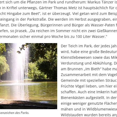
t sich um die Pflanzen im Park und rundherum: Markus Tänzer is
in Kriftel unterwegs, Gärtner Thomas Metz ist hauptsächlich für 
ucht Hingabe zum Beet“, ist er überzeugt. Viel getan wird zum Beisp
eingang in der Parkstraße. Die werden im Herbst ausgegraben, ei
flanzt. Die Überlegung, Bürgerinnen und Bürger als Wasser-Paten
rfen, so Jirasek. „Da reichen im Sommer nicht ein zwei Gießkann
monaten sicher einmal pro Woche bis zu 100 Liter Wasser.“
Der Teich im Park, der jedes Ja
wird, habe eine große Bedeutung
Kleinstlebewesen sowie das Mi
Verdunstung und Abkühlung. Di
am Brunnen „Im Bieth“ habe man
Zusammenarbeit mit dem Vogel
Gemeinde mit speziellen Sträuc
Früchte Vögel lieben, um hier e
schaffen. Auch eine Imkerin hatt
Bienenkästen aufgestellt. In de
einige weniger genutzte Fläche
mähen und in Wildblumenwies
kenzeichen des Parks.
Wildstauden wurden bereits ang