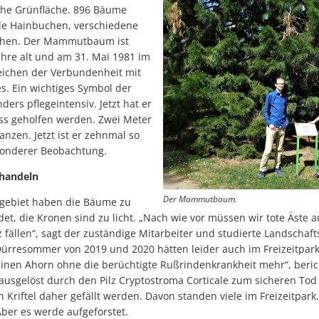
sche Grünfläche. 896 Bäume
ele Hainbuchen, verschiedene
ichen. Der Mammutbaum ist
ahre alt und am 31. Mai 1981 im
Zeichen der Verbundenheit mit
es. Ein wichtiges Symbol der
ers pflegeintensiv. Jetzt hat er
ss geholfen werden. Zwei Meter
anzen. Jetzt ist er zehnmal so
esonderer Beobachtung.
 handeln
Der Mammutbaum.
ebiet haben die Bäume zu
det, die Kronen sind zu licht. „Nach wie vor müssen wir tote Äste
 fällen“, sagt der zuständige Mitarbeiter und studierte Landschaft
ürresommer von 2019 und 2020 hätten leider auch im Freizeitpark
einen Ahorn ohne die berüchtigte Rußrindenkrankheit mehr“, berich
e ausgelöst durch den Pilz Cryptostroma Corticale zum sicheren To
riftel daher gefällt werden. Davon standen viele im Freizeitpark.
Aber es werde aufgeforstet.