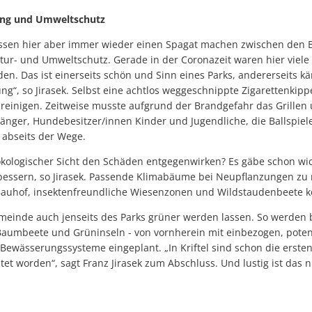
ung und Umweltschutz
ssen hier aber immer wieder einen Spagat machen zwischen den 
ur- und Umweltschutz. Gerade in der Coronazeit waren hier viel
en. Das ist einerseits schön und Sinn eines Parks, andererseits k
“, so Jirasek. Selbst eine achtlos weggeschnippte Zigarettenkipp
nreinigen. Zeitweise musste aufgrund der Brandgefahr das Grillen
gänger, Hundebesitzer/innen Kinder und Jugendliche, die Ballspi
 abseits der Wege.
 ökologischer Sicht den Schäden entgegenwirken? Es gäbe schon wic
rbessern, so Jirasek. Passende Klimabäume bei Neupflanzungen z
auhof, insektenfreundliche Wiesenzonen und Wildstaudenbeete k
einde auch jenseits des Parks grüner werden lassen. So werden 
aumbeete und Grüninseln - von vornherein mit einbezogen, poten
 Bewässerungssysteme eingeplant. „In Kriftel sind schon die erst
t worden“, sagt Franz Jirasek zum Abschluss. Und lustig ist das n