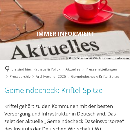
IMMER INFORMIERT
DAS passiert in Kriftel
Boris Zerwann, © ©Zerbor - stock.adobe.com
Sie sind hier:
Rathaus & Politik
Aktuelles
Pressemitteilungen
Pressearchiv
Archivordner 2026
Gemeindecheck: Kriftel Spitze
Gemeindecheck: Kriftel Spitze
Kriftel gehört zu den Kommunen mit der besten
Versorgung und Infrastruktur in Deutschland. Das
zeigt der aktuelle „Gemeindecheck Daseinsvorsorge“
des Instituts der Deutschen Wirtschaft (IW).