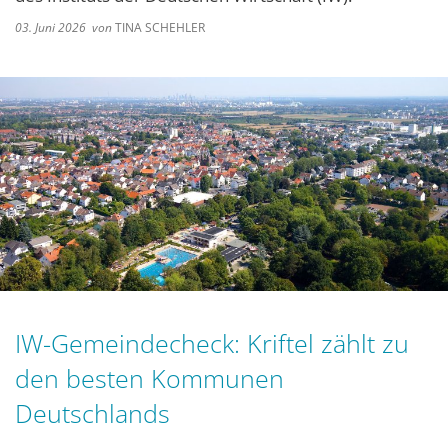
03. Juni 2026
von
TINA SCHEHLER
IW-Gemeindecheck: Kriftel zählt zu
den besten Kommunen
Deutschlands