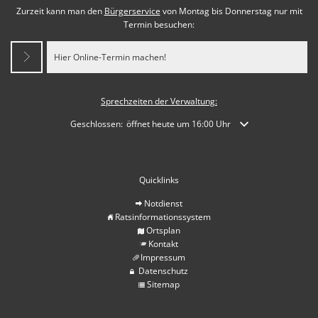
Zurzeit kann man den
Bürgerservice
von Montag bis Donnerstag nur mit
Termin besuchen:
Hier Online-Termin machen!
Sprechzeiten der Verwaltung:
Klicken, um weitere Öffnungs- oder Schließzeiten auszublende
Geschlossen:
öffnet heute um 16:00 Uhr
Quicklinks
Notdienst
Ratsinformationssystem
Ortsplan
Kontakt
Impressum
Datenschutz
Sitemap